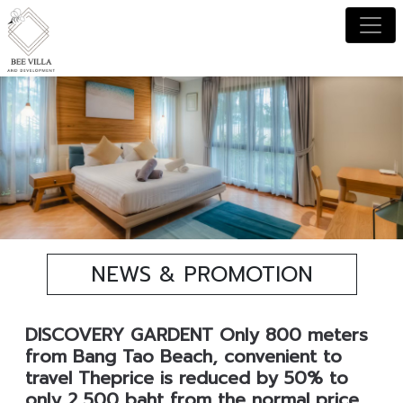
News
NEWS & PROMOTION
update
DISCOVERY GARDENT Only 800 meters
from Bang Tao Beach, convenient to
travel Theprice is reduced by 50% to
only 2,500 baht from the normal price